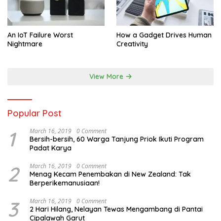
An IoT Failure Worst
How a Gadget Drives Human
Nightmare
Creativity
View More
Popular Post
1
March 16, 2019
0 Comment
Bersih-bersih, 60 Warga Tanjung Priok Ikuti Program
Padat Karya
2
March 16, 2019
0 Comment
Menag Kecam Penembakan di New Zealand: Tak
Berperikemanusiaan!
3
March 16, 2019
0 Comment
2 Hari Hilang, Nelayan Tewas Mengambang di Pantai
Cipalawah Garut