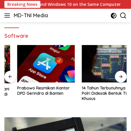
Skip
ning macOS and Windows 10 on the Same Computer
Breaking News
Ap
to
MD-TNI Media
content
Software
14 Tahun Terbunuhnya Munir,
Prabowo Resmikan Kantor
Polri Didesak Bentuk Tim
DPD Gerindra di Banten
Khusus