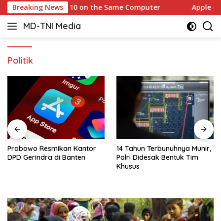
Skip
and Windows 10 on the Same Computer
Breaking News
Apple opens an
to
MD-TNI Media
content
Politik
Prabowo Resmikan Kantor
14 Tahun Terbunuhnya Munir,
DPD Gerindra di Banten
Polri Didesak Bentuk Tim
Khusus